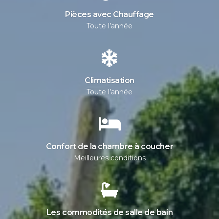
Pièces avec Chauffage
Toute l’année
Climatisation
Toute l’année
Confort de la chambre à coucher
Meilleures conditions
Les
commodités de salle de bain